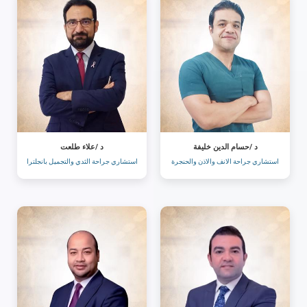
د /حسام الدين خليفة
د /علاء طلعت
استشاري جراحة الانف والاذن والحنجرة
استشاري جراحة الثدي والتجميل بانجلترا