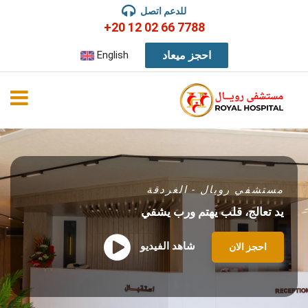
للدعم اتصل
+20 12 02 66 7788
احجز ميعاد
English
مستشفي رويال - الغردقة
يد تعالج، قلب يهتم ورب يشفي
شاهد الفيديو
احجز الان