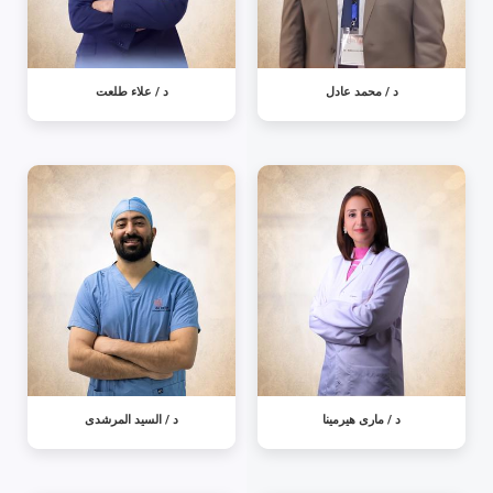
د / محمد عادل
د / علاء طلعت
د / مارى هيرمينا
د / السيد المرشدى