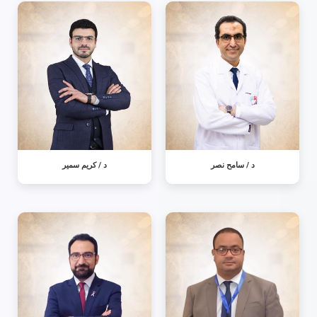
د / سامح نصر
د / كريم سمير