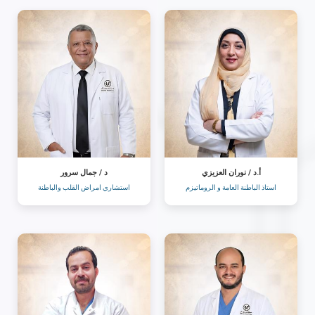
أ.د / نوران العزيزي
د / جمال سرور
استاذ الباطنة العامة و الروماتيزم
استشاري امراض القلب والباطنة