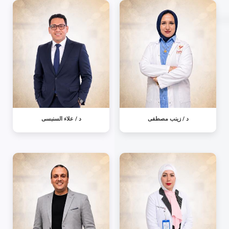
د / زينب مصطفى
د / علاء السنبسى