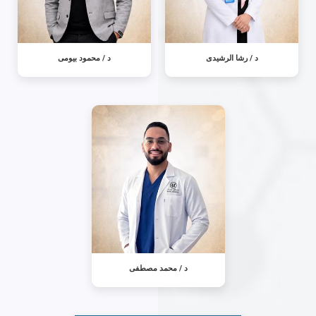
د / رشا الرشيدى
د / محمود بيومى
د / محمد مصطفى